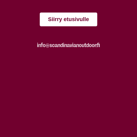
Siirry etusivulle
info@scandinavianoutdoor.fi