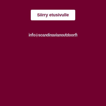
Siirry etusivulle
info@scandinavianoutdoor.fi