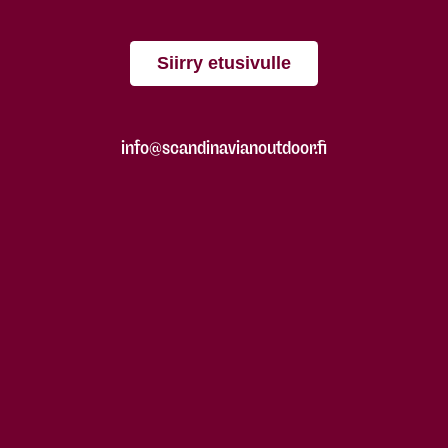
Siirry etusivulle
info@scandinavianoutdoor.fi