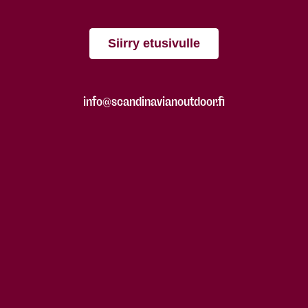
Siirry etusivulle
info@scandinavianoutdoor.fi