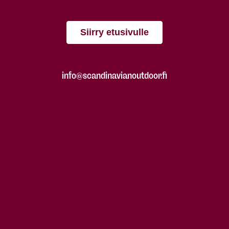
Siirry etusivulle
info@scandinavianoutdoor.fi