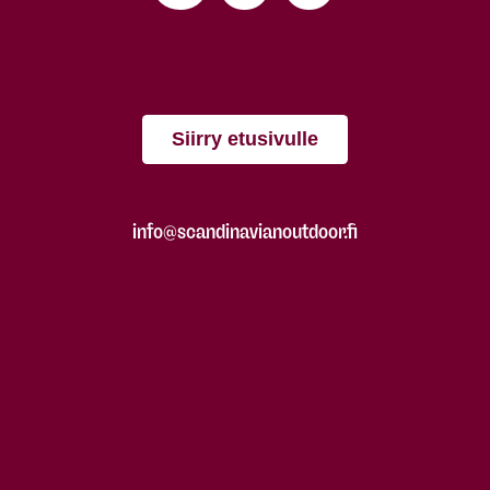
Siirry etusivulle
info@scandinavianoutdoor.fi