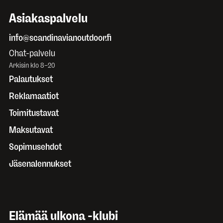
Asiakaspalvelu
info@scandinavianoutdoor.fi
Chat-palvelu
Arkisin klo 8–20
Palautukset
Reklamaatiot
Toimitustavat
Maksutavat
Sopimusehdot
Jäsenalennukset
Elämää ulkona -klubi