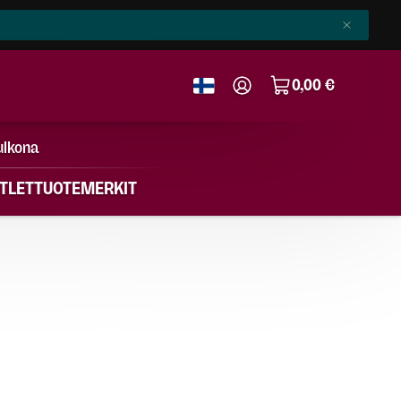
0,00 €
ulkona
TLET
TUOTEMERKIT