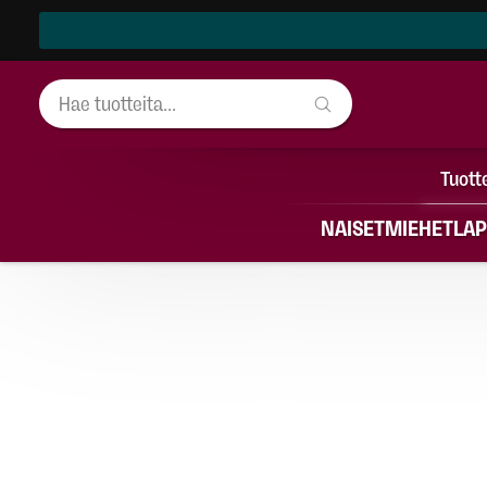
Tuott
NAISET
MIEHET
LAP