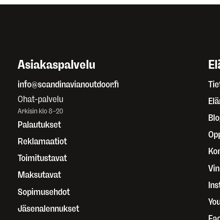
Asiakaspalvelu
El
info@scandinavianoutdoor.fi
Tie
Chat-palvelu
El
Arkisin klo 8–20
Blo
Palautukset
Op
Reklamaatiot
Kor
Toimitustavat
Vin
Maksutavat
In
Sopimusehdot
Yo
Jäsenalennukset
Fa