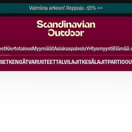
Valmiina arkeen! Reppuja -15% >>
eet
Kiertotalous
Myymälät
Asiakaspalvelu
Yritysmyynti
Elämää 
SET
KENGÄT
VARUSTEET
TALVILAJIT
KESÄLAJIT
PARTIO
OU