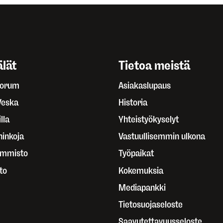
lät
Tietoa meistä
Forum
Asiakaslupaus
Veska
Historia
lla
Yhteistyökyselyt
ninkoja
Vastuullisemmin ulkona
ammisto
Työpaikat
to
Kokemuksia
Mediapankki
Tietosuojaseloste
Saavutettavuusseloste