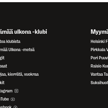
ämää ulkona -klubi
Myymä
toa klubista
Helsinki 
ämää Ulkona -metsä
Pirkkala 
git
Pori Puuvi
paat
Raisio Ku
jaa, kierrätä, vuokraa
Vantaa T
kit
Suksihuol
stagram
uTube
cebook