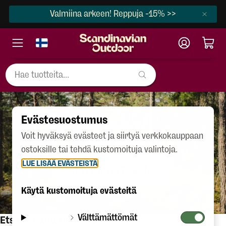
Valmiina arkeen! Reppuja -15% >>
Evästesuostumus
404
Voit hyväksyä evästeet ja siirtyä verkkokauppaan
ostoksille tai tehdä kustomoituja valintoja.
LUE LISÄÄ EVÄSTEISTÄ
JATKA OSTOKSIA
Käytä kustomoituja evästeitä
Välttämättömät
Etsitkö näitä tuotteita?