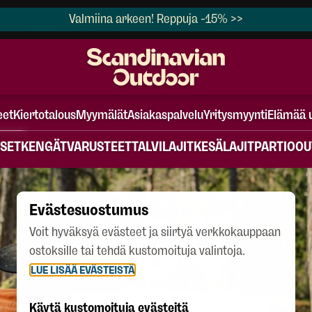
Valmiina arkeen! Reppuja -15% >>
eet
Kiertotalous
Myymälät
Asiakaspalvelu
Yritysmyynti
Elämää 
SET
KENGÄT
VARUSTEET
TALVILAJIT
KESÄLAJIT
PARTIO
OU
404
Evästesuostumus
Voit hyväksyä evästeet ja siirtyä verkkokauppaan
ostoksille tai tehdä kustomoituja valintoja.
LUE LISÄÄ EVÄSTEISTÄ
Käytä kustomoituja evästeitä