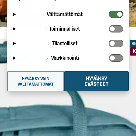
JATKA OSTOKSIA
Välttämättömät
Toiminnalliset
Tilastolliset
R
K
Markkinointi
HYVÄKSY
HYVÄKSY VAIN
EVÄSTEET
VÄLTTÄMÄTTÖMÄT