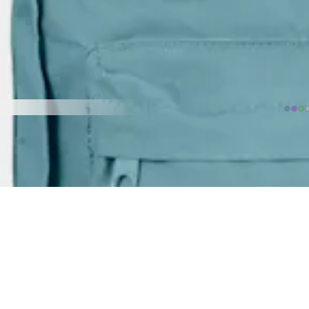
FJÄLLRÄVEN
Kånken