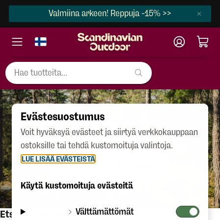
Valmiina arkeen! Reppuja -15% >>
Evästesuostumus
404
Voit hyväksyä evästeet ja siirtyä verkkokauppaan
ostoksille tai tehdä kustomoituja valintoja.
LUE LISÄÄ EVÄSTEISTÄ
JATKA OSTOKSIA
Käytä kustomoituja evästeitä
Välttämättömät
Etsitkö näitä tuotteita?