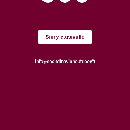
Siirry etusivulle
info@scandinavianoutdoor.fi