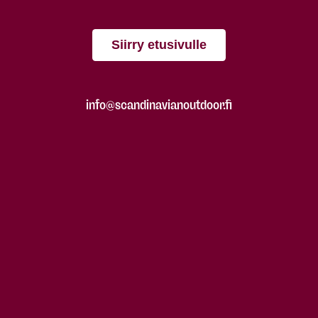
Siirry etusivulle
info@scandinavianoutdoor.fi