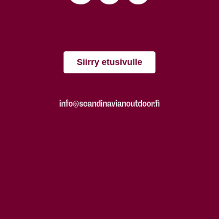
Siirry etusivulle
info@scandinavianoutdoor.fi