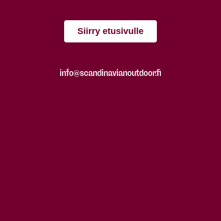
Siirry etusivulle
info@scandinavianoutdoor.fi