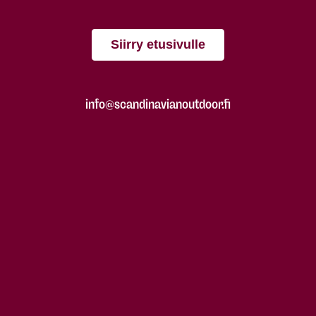
Siirry etusivulle
info@scandinavianoutdoor.fi