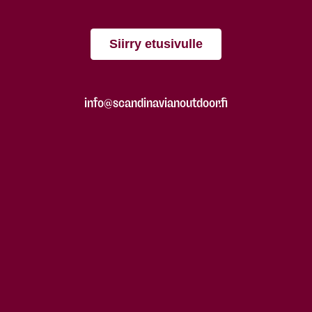
Siirry etusivulle
info@scandinavianoutdoor.fi