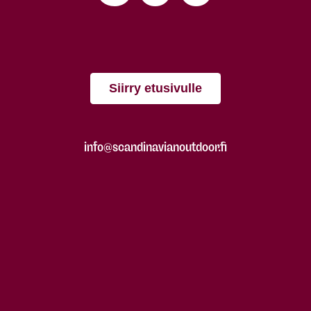
Siirry etusivulle
info@scandinavianoutdoor.fi