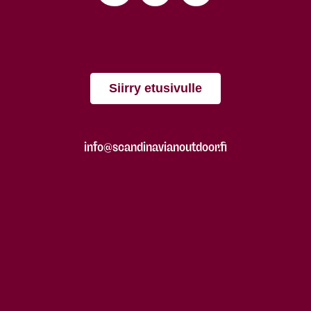
Siirry etusivulle
info@scandinavianoutdoor.fi