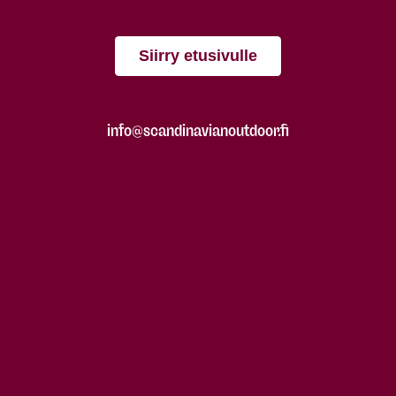
Siirry etusivulle
info@scandinavianoutdoor.fi