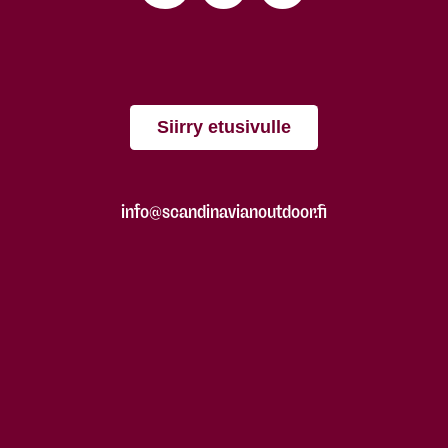
Siirry etusivulle
info@scandinavianoutdoor.fi