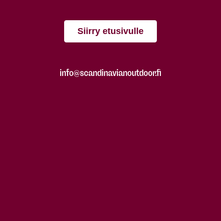
Siirry etusivulle
info@scandinavianoutdoor.fi