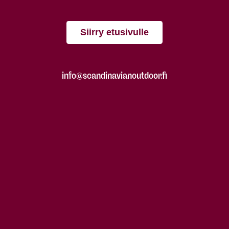
Siirry etusivulle
info@scandinavianoutdoor.fi