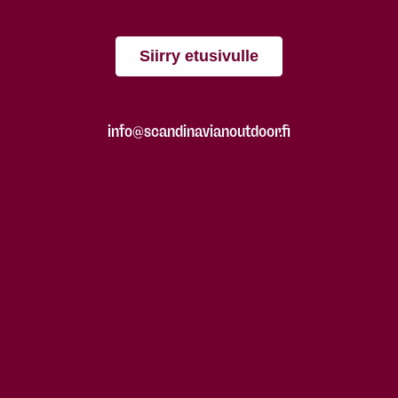
Siirry etusivulle
info@scandinavianoutdoor.fi