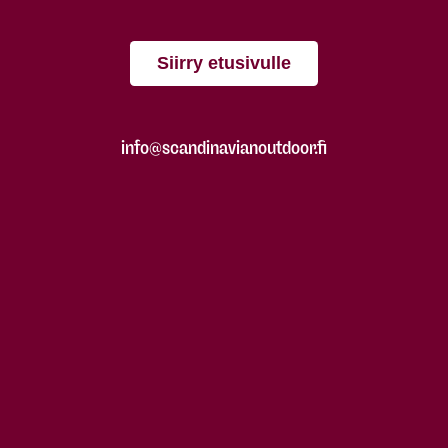
Siirry etusivulle
info@scandinavianoutdoor.fi