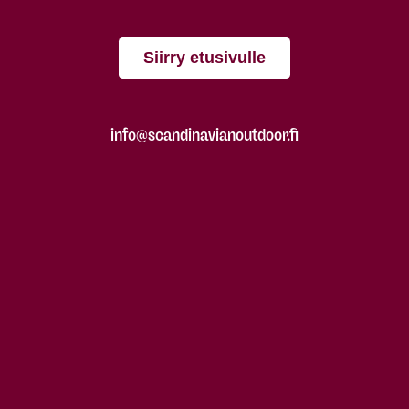
Siirry etusivulle
info@scandinavianoutdoor.fi