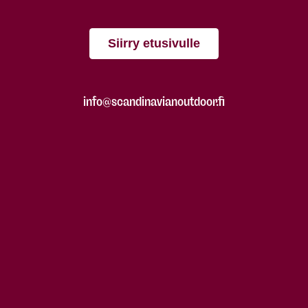
Siirry etusivulle
info@scandinavianoutdoor.fi