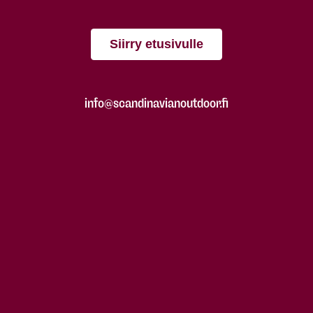
Siirry etusivulle
info@scandinavianoutdoor.fi