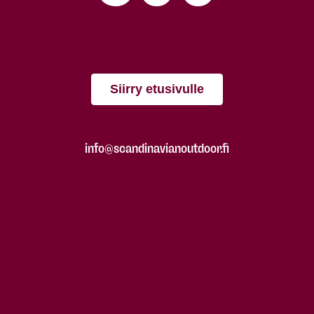
Siirry etusivulle
info@scandinavianoutdoor.fi