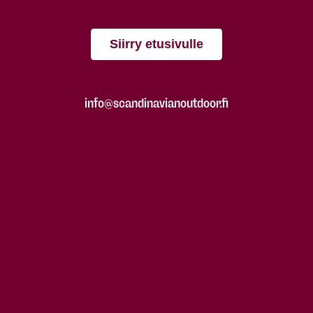
Siirry etusivulle
info@scandinavianoutdoor.fi