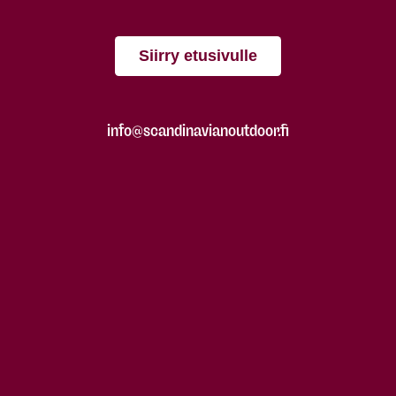
Siirry etusivulle
info@scandinavianoutdoor.fi