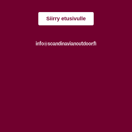
Siirry etusivulle
info@scandinavianoutdoor.fi