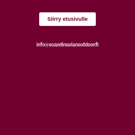
Siirry etusivulle
info@scandinavianoutdoor.fi