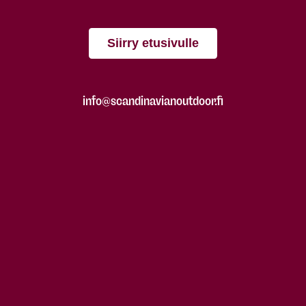
Siirry etusivulle
info@scandinavianoutdoor.fi