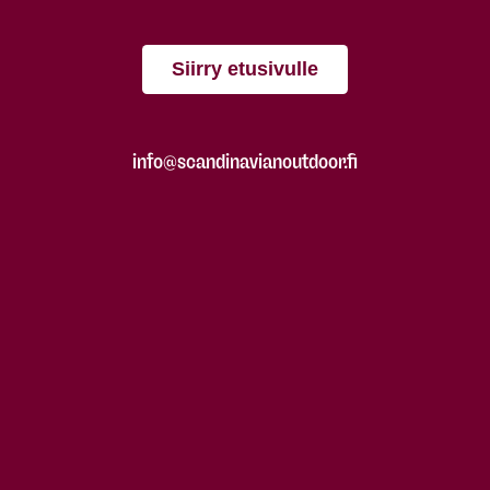
Siirry etusivulle
info@scandinavianoutdoor.fi