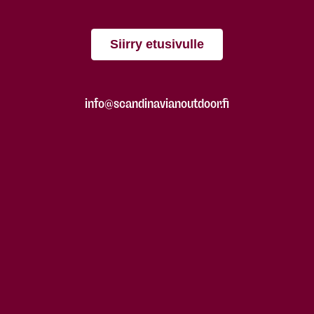
Siirry etusivulle
info@scandinavianoutdoor.fi