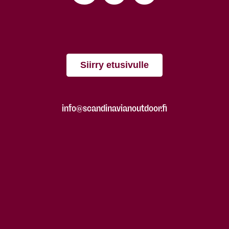
Siirry etusivulle
info@scandinavianoutdoor.fi