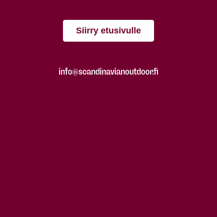
Siirry etusivulle
info@scandinavianoutdoor.fi