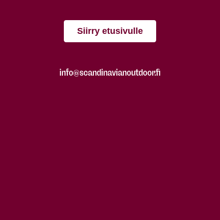
Siirry etusivulle
info@scandinavianoutdoor.fi