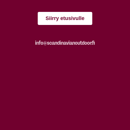
Siirry etusivulle
info@scandinavianoutdoor.fi