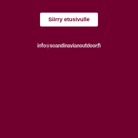
Siirry etusivulle
info@scandinavianoutdoor.fi