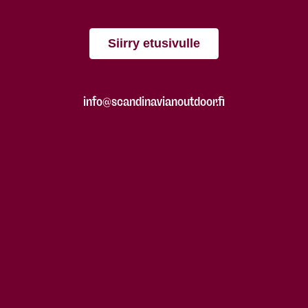
Siirry etusivulle
info@scandinavianoutdoor.fi