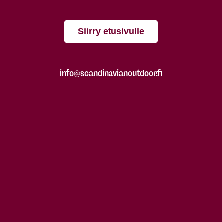
Siirry etusivulle
info@scandinavianoutdoor.fi