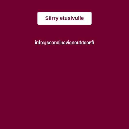
Siirry etusivulle
info@scandinavianoutdoor.fi