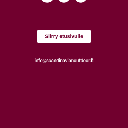
Siirry etusivulle
info@scandinavianoutdoor.fi