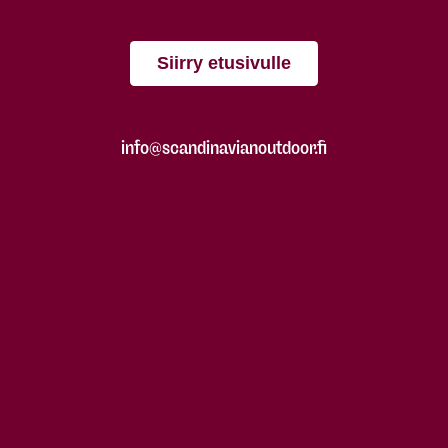
Siirry etusivulle
info@scandinavianoutdoor.fi