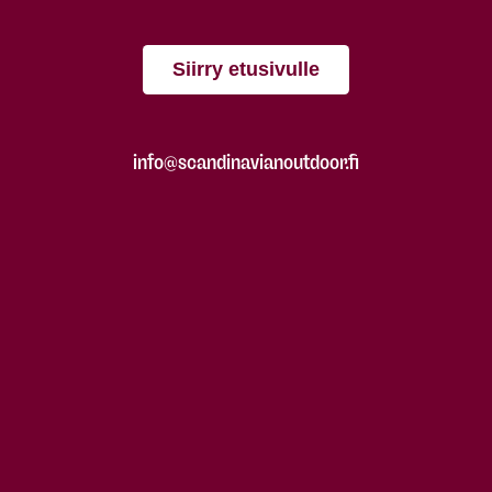
Siirry etusivulle
info@scandinavianoutdoor.fi