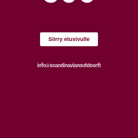
Siirry etusivulle
info@scandinavianoutdoor.fi