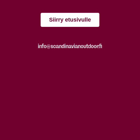
Siirry etusivulle
info@scandinavianoutdoor.fi