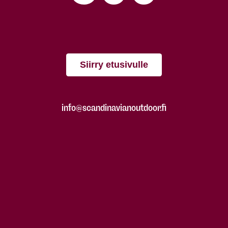
Siirry etusivulle
info@scandinavianoutdoor.fi